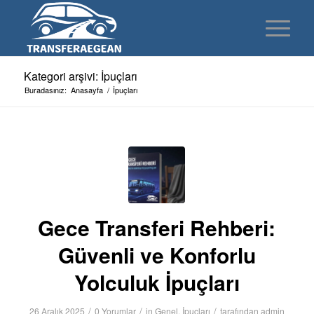
Kategori arşivi: İpuçları
Buradasınız:
Anasayfa
/
İpuçları
Gece Transferi Rehberi:
Güvenli ve Konforlu
Yolculuk İpuçları
/
/
/
26 Aralık 2025
0 Yorumlar
in
Genel
,
İpuçları
tarafından
admin